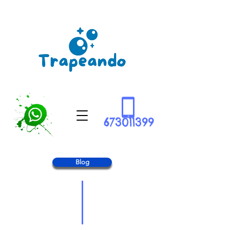
673011399
Blog