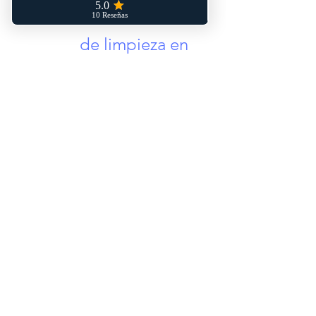
nuestros servicios
de limpieza en
Toledo y sus
alrededores.
¡Estamos a tu
disposición!
Trapeando