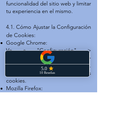
funcionalidad del sitio web y limitar
tu experiencia en el mismo.
4.1. Cómo Ajustar la Configuración
de Cookies:
Google Chrome:
Ve a "Configuración" >
"Privacidad y seguridad" >
"Cookies y otros datos de sitios".
Aquí podrás administrar las
cookies.
Mozilla Firefox:
Ve a "Opciones" > "Privacidad y
seguridad" > "Cookies y datos del
sitio". Desde aquí puedes ajustar
la configuración de cookies.
Safari:
Ve a "Preferencias" > "Privacidad"