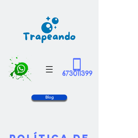
673011399
Blog