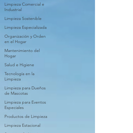
Limpieza Comercial e
Industrial
Limpieza Sostenible
Limpieza Especializada
Organización y Orden
en el Hogar
Mantenimiento del
Hogar
Salud e Higiene
Tecnología en la
Limpieza
Limpieza para Dueños
de Mascotas
Limpieza para Eventos
Especiales
Productos de Limpieza
Limpieza Estacional